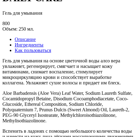
Гель для умывания
800
Объем: 250 мл.
Описание
Ингредиенты
Как пользоваться
Гель для умывания на основе цветочной воды алоэ вера
увлажняет, регенерирует, смягчает и насыщает кожу
витаминами, снимает воспаление, стимулирует
микроциркуляцию крови и способствует выработке
коллагена. Увлажняет сухие волосы и придает им блеск.
Aloe Barbadensis (Aloe Vera) Leaf Water, Sodium Laureth Sulfate,
Cocamidopropyl Betaine, Disodium Cocoamphodiacetate, Coco-
Glucoside, Ethereal Composition, Sodium Chloride,
Polyquaternium 7, Prunus Dulcis (Sweet Almond) Oil, Laureth-2,
PEG-90 Glyceryl Isostearate, Methylchloroisothiazolinone,
Methylisothiazolinone.
Вспенить в ладонях с помощью небольшого количества воды
и нанести на кожу лица лёгкими массирующими движениями,