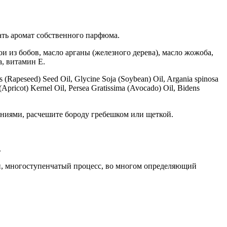
ать аромат собственного парфюма.
ои из бобов, масло арганы (железного дерева), масло жожоба,
а, витамин Е.
s (Rapeseed) Seed Oil, Glycine Soja (Soybean) Oil, Argania spinosa
Apricot) Kernel Oil, Persea Gratissima (Avocado) Oil, Bidens
ениями, расчешите бороду гребешком или щеткой.
.
ый, многоступенчатый процесс, во многом определяющий