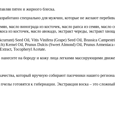
тавляя пятен и жирного блеска.
азработано специально для мужчин, которые не желают перебив
ян, масло винограда из косточек, масло рапса из семян, масло с
коса из косточек, масло авокадо, экстракт череды, экстракт хвощ
rrant) Seed Oil, Vitis Vinifera (Grape) Seed Oil, Brassica Campestri
ach) Kernel Oil, Prunus Dulcis (Sweet Almond) Oil, Prunus Armeniaca (
 Extract, Tocopheryl Acetate.
но нанесите на бороду и кожу лица легкими массирующими движ
чества, который вручную собирают пасечники нашего региона
а пчелы готовятся к гибернации. Экстракция воска – это сложн