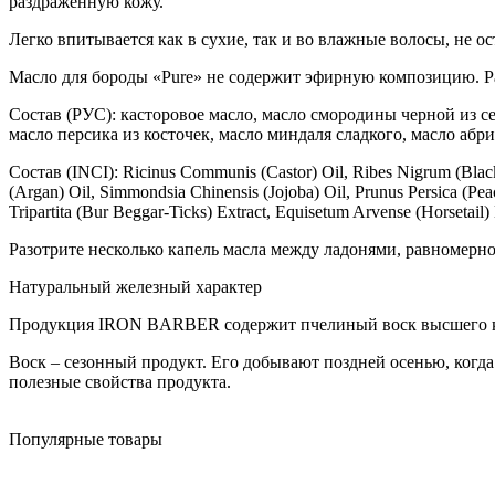
раздражённую кожу.
Легко впитывается как в сухие, так и во влажные волосы, не ос
Масло для бороды «Pure» не содержит эфирную композицию. Р
Состав (РУС): касторовое масло, масло смородины черной из сем
масло персика из косточек, масло миндаля сладкого, масло абри
Состав (INCI): Ricinus Communis (Castor) Oil, Ribes Nigrum (Blackcu
(Argan) Oil, Simmondsia Chinensis (Jojoba) Oil, Prunus Persica (Pe
Tripartita (Bur Beggar-Ticks) Extract, Equisetum Arvense (Horsetail)
Разотрите несколько капель масла между ладонями, равномер
Натуральный железный характер
Продукция IRON BARBER содержит пчелиный воск высшего ка
Воск – сезонный продукт. Его добывают поздней осенью, когд
полезные свойства продукта.
Популярные товары