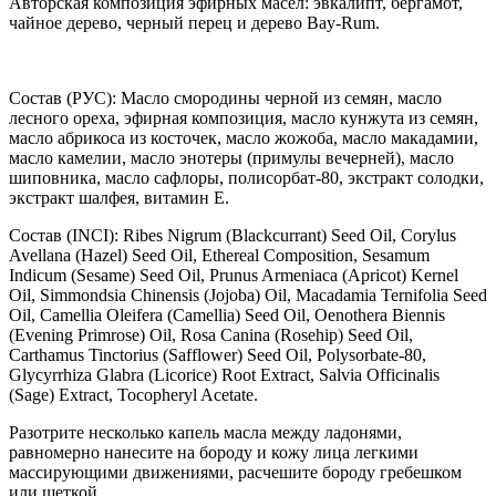
Авторская композиция эфирных масел: эвкалипт, бергамот,
чайное дерево, черный перец и дерево Bay-Rum.
Состав (РУС): Масло смородины черной из семян, масло
лесного ореха, эфирная композиция, масло кунжута из семян,
масло абрикоса из косточек, масло жожоба, масло макадамии,
масло камелии, масло энотеры (примулы вечерней), масло
шиповника, масло сафлоры, полисорбат-80, экстракт солодки,
экстракт шалфея, витамин Е.
Состав (INCI): Ribes Nigrum (Blackcurrant) Seed Oil, Corylus
Avellana (Hazel) Seed Oil, Ethereal Composition, Sesamum
Indicum (Sesame) Seed Oil, Prunus Armeniaca (Apricot) Kernel
Oil, Simmondsia Chinensis (Jojoba) Oil, Macadamia Ternifolia Seed
Oil, Camellia Oleifera (Camellia) Seed Oil, Oenothera Biennis
(Evening Primrose) Oil, Rosa Canina (Rosehip) Seed Oil,
Carthamus Tinctorius (Safflower) Seed Oil, Polysorbate-80,
Glycyrrhiza Glabra (Licorice) Root Extract, Salvia Officinalis
(Sage) Extract, Tocopheryl Acetate.
Разотрите несколько капель масла между ладонями,
равномерно нанесите на бороду и кожу лица легкими
массирующими движениями, расчешите бороду гребешком
или щеткой.