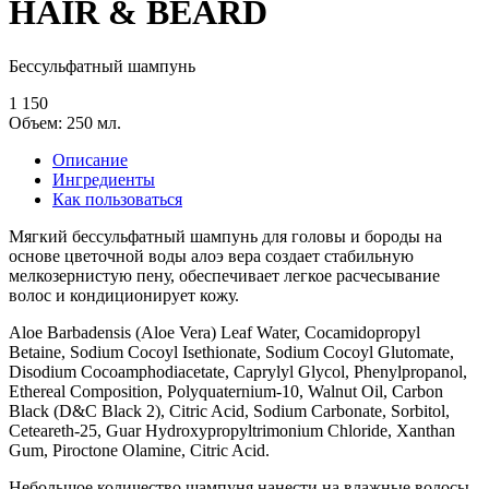
HAIR & BEARD
Беcсульфатный шампунь
1 150
Объем: 250 мл.
Описание
Ингредиенты
Как пользоваться
Мягкий бессульфатный шампунь для головы и бороды на
основе цветочной воды алоэ вера создает стабильную
мелкозернистую пену, обеспечивает легкое расчесывание
волос и кондиционирует кожу.
Aloe Barbadensis (Aloe Vera) Leaf Water, Cocamidopropyl
Betaine, Sodium Cocoyl Isethionate, Sodium Cocoyl Glutomate,
Disodium Cocoamphodiacetate, Caprylyl Glycol, Phenylpropanol,
Ethereal Composition, Polyquaternium-10, Walnut Oil, Carbon
Black (D&C Black 2), Citric Acid, Sodium Carbonate, Sorbitol,
Ceteareth-25, Guar Hydroxypropyltrimonium Chloride, Xanthan
Gum, Piroctone Olamine, Citric Acid.
Небольшое количество шампуня нанести на влажные волосы,