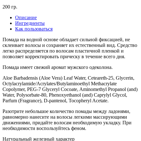
200 гр.
Описание
Ингредиенты
Как пользоваться
Помада на водной основе обладает сильной фиксацией, не
склеивает волосы и сохраняет их естественный вид. Средство
легко распределяется по волосам пластичной пленкой и
позволяет корректировать прическу в течение всего дня.
Помада имеет свежий аромат мужского одеколона.
Aloe Barbadensis (Aloe Vera) Leaf Water, Ceteareth-25, Glycerin,
Octylacrylamide/Acrylates/Butylaminoethyl Methacrylate
Copolymer, PEG-7 Glyceryl Cocoate, Aminomethyl Propanol (and)
Water, Polysorbate-80, Phenoxyethanol (and) Caprylyl Glycol,
Parfum (Fragrance), D-pantenol, Tocopheryl Acetate.
Разотрите небольшое количество помады между ладонями,
равномерно нанесите на волосы легкими массирующими
движениями, придайте волосам необходимую укладку. При
необходимости воспользуйтесь феном.
Натуральный железный характер